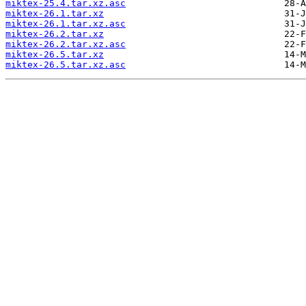
miktex-25.4.tar.xz.asc
miktex-26.1.tar.xz
miktex-26.1.tar.xz.asc
miktex-26.2.tar.xz
miktex-26.2.tar.xz.asc
miktex-26.5.tar.xz
miktex-26.5.tar.xz.asc