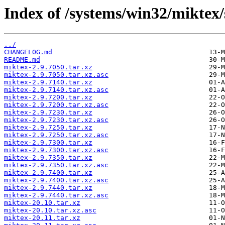
Index of /systems/win32/miktex/
../
CHANGELOG.md
README.md
miktex-2.9.7050.tar.xz
miktex-2.9.7050.tar.xz.asc
miktex-2.9.7140.tar.xz
miktex-2.9.7140.tar.xz.asc
miktex-2.9.7200.tar.xz
miktex-2.9.7200.tar.xz.asc
miktex-2.9.7230.tar.xz
miktex-2.9.7230.tar.xz.asc
miktex-2.9.7250.tar.xz
miktex-2.9.7250.tar.xz.asc
miktex-2.9.7300.tar.xz
miktex-2.9.7300.tar.xz.asc
miktex-2.9.7350.tar.xz
miktex-2.9.7350.tar.xz.asc
miktex-2.9.7400.tar.xz
miktex-2.9.7400.tar.xz.asc
miktex-2.9.7440.tar.xz
miktex-2.9.7440.tar.xz.asc
miktex-20.10.tar.xz
miktex-20.10.tar.xz.asc
miktex-20.11.tar.xz