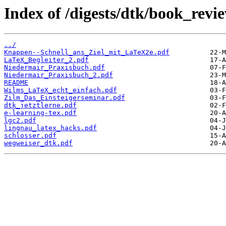
Index of /digests/dtk/book_revie
../
Knappen--Schnell_ans_Ziel_mit_LaTeX2e.pdf
LaTeX_Begleiter_2.pdf
Niedermair_Praxisbuch.pdf
Niedermair_Praxisbuch_2.pdf
README
Wilms_LaTeX_echt_einfach.pdf
Zilm_Das_Einsteigerseminar.pdf
dtk_jetztlerne.pdf
e-learning-tex.pdf
lgc2.pdf
lingnau_latex_hacks.pdf
schlosser.pdf
wegweiser_dtk.pdf