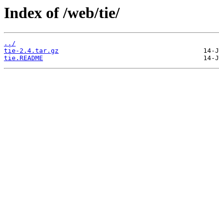
Index of /web/tie/
../
tie-2.4.tar.gz
tie.README