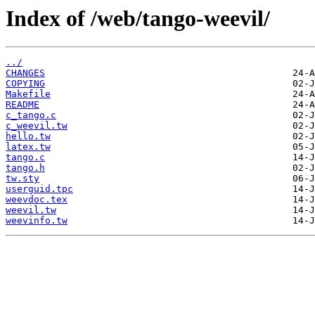
Index of /web/tango-weevil/
../
CHANGES
COPYING
Makefile
README
c_tango.c
c_weevil.tw
hello.tw
latex.tw
tango.c
tango.h
tw.sty
userguid.tpc
weevdoc.tex
weevil.tw
weevinfo.tw