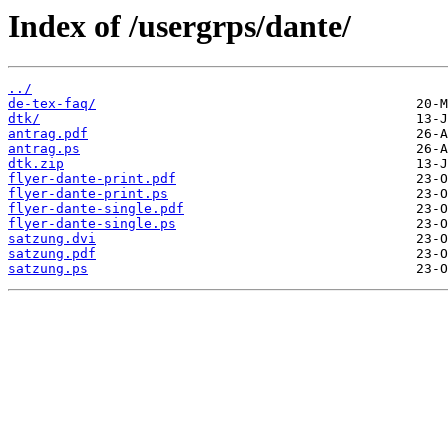
Index of /usergrps/dante/
../
de-tex-faq/
dtk/
antrag.pdf
antrag.ps
dtk.zip
flyer-dante-print.pdf
flyer-dante-print.ps
flyer-dante-single.pdf
flyer-dante-single.ps
satzung.dvi
satzung.pdf
satzung.ps