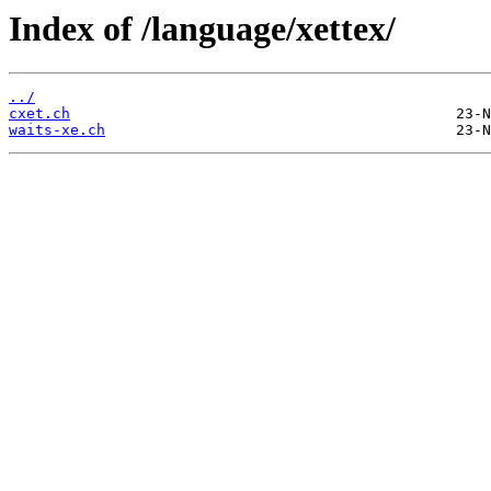
Index of /language/xettex/
../
cxet.ch
waits-xe.ch