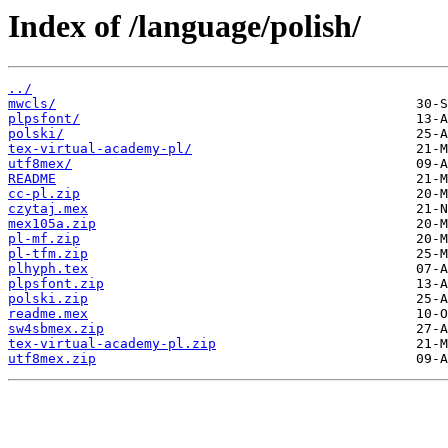
Index of /language/polish/
../
mwcls/
plpsfont/
polski/
tex-virtual-academy-pl/
utf8mex/
README
cc-pl.zip
czytaj.mex
mex105a.zip
pl-mf.zip
pl-tfm.zip
plhyph.tex
plpsfont.zip
polski.zip
readme.mex
sw4sbmex.zip
tex-virtual-academy-pl.zip
utf8mex.zip