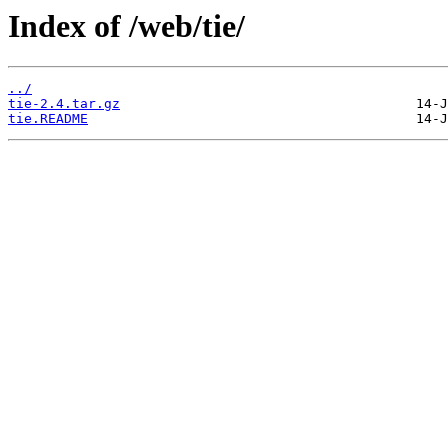
Index of /web/tie/
../
tie-2.4.tar.gz
tie.README