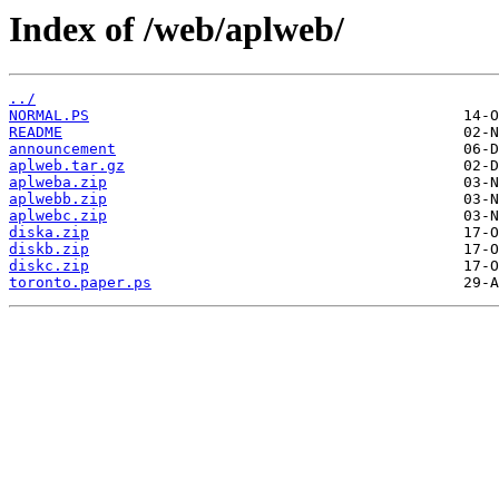
Index of /web/aplweb/
../
NORMAL.PS
README
announcement
aplweb.tar.gz
aplweba.zip
aplwebb.zip
aplwebc.zip
diska.zip
diskb.zip
diskc.zip
toronto.paper.ps