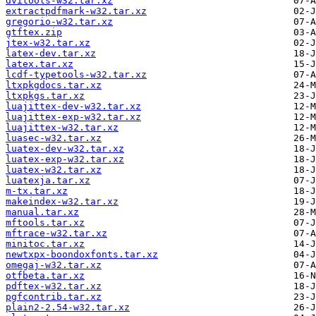
dvitools-w32.tar.xz
extractpdfmark-w32.tar.xz
gregorio-w32.tar.xz
gtftex.zip
jtex-w32.tar.xz
latex-dev.tar.xz
latex.tar.xz
lcdf-typetools-w32.tar.xz
ltxpkgdocs.tar.xz
ltxpkgs.tar.xz
luajittex-dev-w32.tar.xz
luajittex-exp-w32.tar.xz
luajittex-w32.tar.xz
luasec-w32.tar.xz
luatex-dev-w32.tar.xz
luatex-exp-w32.tar.xz
luatex-w32.tar.xz
luatexja.tar.xz
m-tx.tar.xz
makeindex-w32.tar.xz
manual.tar.xz
mftools.tar.xz
mftrace-w32.tar.xz
minitoc.tar.xz
newtxpx-boondoxfonts.tar.xz
omegaj-w32.tar.xz
otfbeta.tar.xz
pdftex-w32.tar.xz
pgfcontrib.tar.xz
plain2-2.54-w32.tar.xz