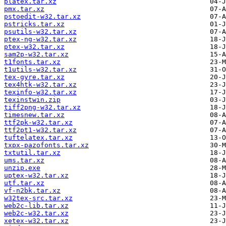
platex.tar.xz
pmx.tar.xz
pstoedit-w32.tar.xz
pstricks.tar.xz
psutils-w32.tar.xz
ptex-ng-w32.tar.xz
ptex-w32.tar.xz
sam2p-w32.tar.xz
t1fonts.tar.xz
t1utils-w32.tar.xz
tex-gyre.tar.xz
tex4htk-w32.tar.xz
texinfo-w32.tar.xz
texinstwin.zip
tiff2png-w32.tar.xz
timesnew.tar.xz
ttf2pk-w32.tar.xz
ttf2pt1-w32.tar.xz
tuftelatex.tar.xz
txpx-pazofonts.tar.xz
txtutil.tar.xz
ums.tar.xz
unzip.exe
uptex-w32.tar.xz
utf.tar.xz
vf-n2bk.tar.xz
w32tex-src.tar.xz
web2c-lib.tar.xz
web2c-w32.tar.xz
xetex-w32.tar.xz