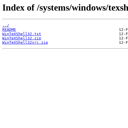
Index of /systems/windows/texsh
../
README
WinTeXShell32.txt
WinTeXShell32.zip
WinTeXShell32src.zip