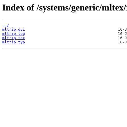
Index of /systems/generic/mltex/
../
mltrip.dvi
mltrip.log
mltrip.tex
mltrip.typ