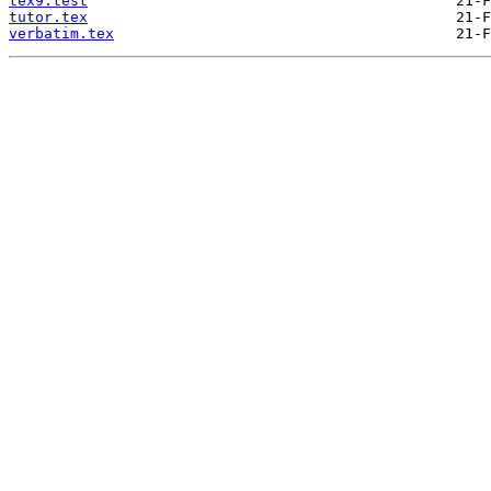
tex9.test
tutor.tex
verbatim.tex