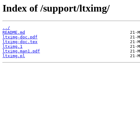
Index of /support/ltximg/
../
README.md
ltximg-doc.pdf
ltximg-doc.tex
ltximg.1
ltximg.man1.pdf
ltximg.pl