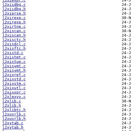
l2xiexpr.c
l2xiidbg.c
l2xiidbg.h
l2xiprse.h
l2xirexp.c
l2xirexp.h
l2xirtne.c
l2xiscan.c
l2xiscan.h
l2xisctc.h
l2xisdcl.c
l2xisftc.h
l2xistd.c
l2xistmt.c
l2xistup.c
l2xisymt.c
l2xisymt.h
l2xixref.c
l2xixstd.c
l2xixstm.c
l2xixutl.c
l2xixxpr.c
l2xlexyy.c
l2xlib.c
l2xlib.h
l2xlibtc.h
l2xusrlb.c
l2xusrlb.h
l2xytab.c
l2xytab.h