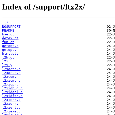
Index of /support/ltx2x/
../
NOSUPPORT
README
bye.ct
detex.ct
fun.ct
getopt.c
getopt.h
html.sty
l2h.ct
l2x.l
l2x.y
l2xacts.c
l2xacts.h
l2xcom.h
l2xicmon.h
l2xicpr.h
l2xidbug.c
l2xidecl.c
l2xidftc.h
l2xierr.c
l2xierr.h
l2xiertc.h
l2xiexec.h