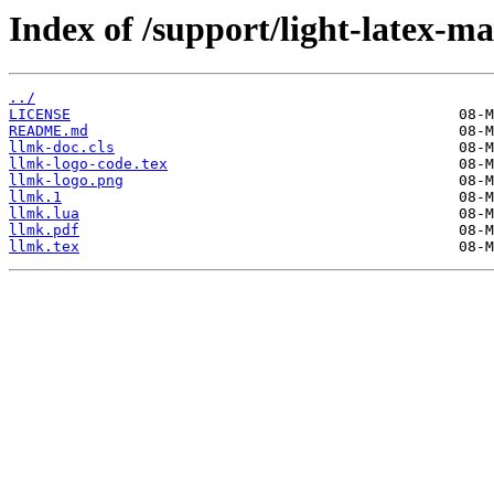
Index of /support/light-latex-ma
../
LICENSE
README.md
llmk-doc.cls
llmk-logo-code.tex
llmk-logo.png
llmk.1
llmk.lua
llmk.pdf
llmk.tex