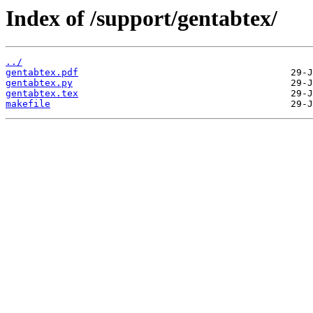
Index of /support/gentabtex/
../
gentabtex.pdf
gentabtex.py
gentabtex.tex
makefile