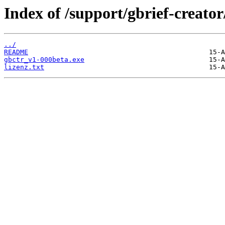
Index of /support/gbrief-creator
../
README
gbctr_v1-000beta.exe
lizenz.txt