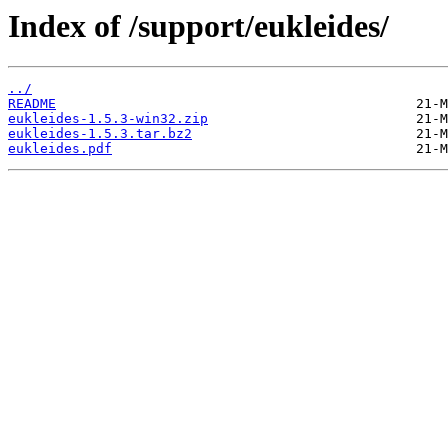
Index of /support/eukleides/
../
README
eukleides-1.5.3-win32.zip
eukleides-1.5.3.tar.bz2
eukleides.pdf