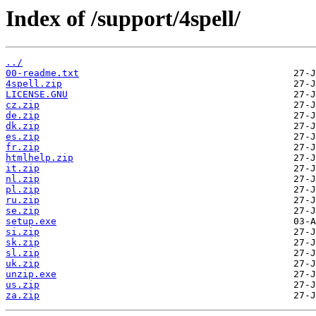
Index of /support/4spell/
../
00-readme.txt
4spell.zip
LICENSE.GNU
cz.zip
de.zip
dk.zip
es.zip
fr.zip
htmlhelp.zip
it.zip
nl.zip
pl.zip
ru.zip
se.zip
setup.exe
si.zip
sk.zip
sl.zip
uk.zip
unzip.exe
us.zip
za.zip