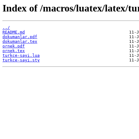
Index of /macros/luatex/latex/tu
../
README.md
dokumanlar.pdf
dokumanlar.tex
ornek.pdf
ornek.tex
turkce-sayi.lua
turkce-sayi.sty