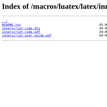
Index of /macros/luatex/latex/in
../
README.txt
innerscript-code.dtx
innerscript-code.pdf
innerscript-user-guide.pdf