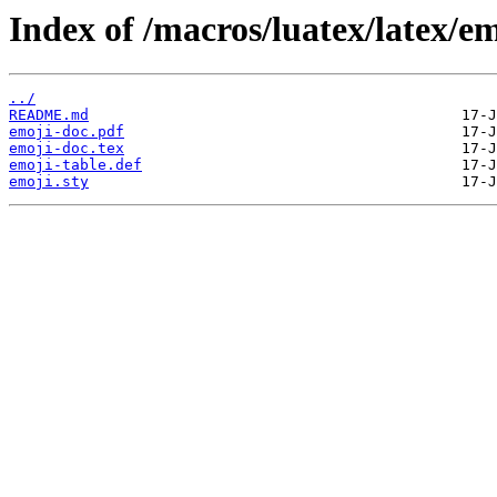
Index of /macros/luatex/latex/em
../
README.md
emoji-doc.pdf
emoji-doc.tex
emoji-table.def
emoji.sty