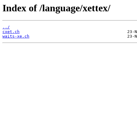
Index of /language/xettex/
../
cxet.ch
waits-xe.ch