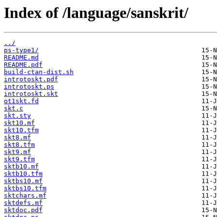
Index of /language/sanskrit/
../
ps-type1/
README.md
README.pdf
build-ctan-dist.sh
introtoskt.pdf
introtoskt.ps
introtoskt.skt
ot1skt.fd
skt.c
skt.sty
skt10.mf
skt10.tfm
skt8.mf
skt8.tfm
skt9.mf
skt9.tfm
sktb10.mf
sktb10.tfm
sktbs10.mf
sktbs10.tfm
sktchars.mf
sktdefs.mf
sktdoc.pdf