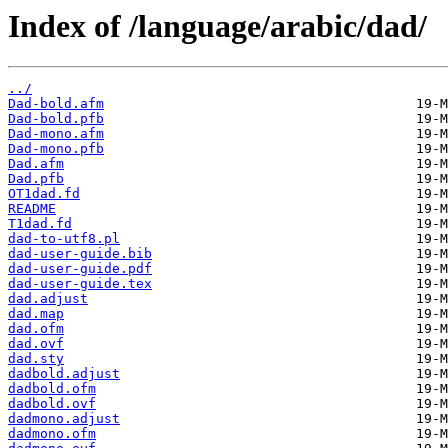
Index of /language/arabic/dad/
../
Dad-bold.afm
Dad-bold.pfb
Dad-mono.afm
Dad-mono.pfb
Dad.afm
Dad.pfb
OT1dad.fd
README
T1dad.fd
dad-to-utf8.pl
dad-user-guide.bib
dad-user-guide.pdf
dad-user-guide.tex
dad.adjust
dad.map
dad.ofm
dad.ovf
dad.sty
dadbold.adjust
dadbold.ofm
dadbold.ovf
dadmono.adjust
dadmono.ofm