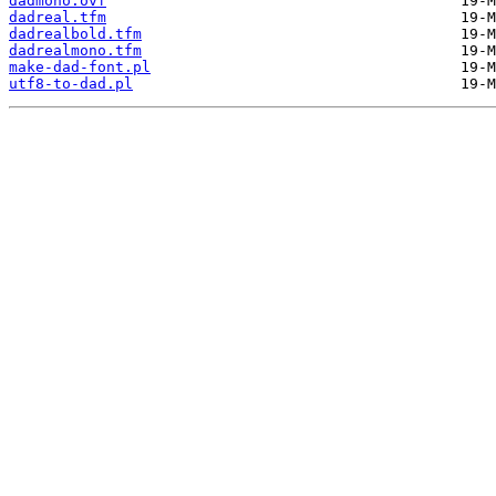
dadmono.ovf
dadreal.tfm
dadrealbold.tfm
dadrealmono.tfm
make-dad-font.pl
utf8-to-dad.pl