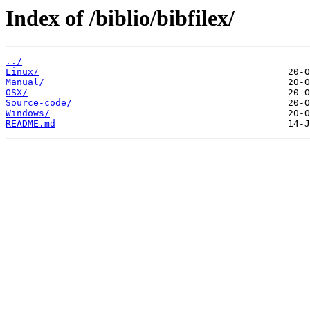
Index of /biblio/bibfilex/
../
Linux/
Manual/
OSX/
Source-code/
Windows/
README.md